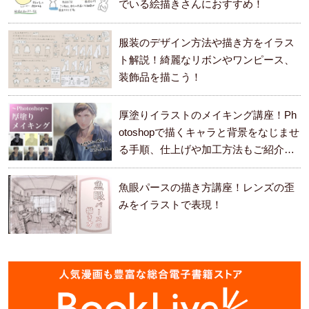
でいる絵描きさんにおすすめ！
服装のデザイン方法や描き方をイラス
ト解説！綺麗なリボンやワンピース、
装飾品を描こう！
厚塗りイラストのメイキング講座！Ph
otoshopで描くキャラと背景をなじませ
る手順、仕上げや加工方法もご紹介し
ます。
魚眼パースの描き方講座！レンズの歪
みをイラストで表現！