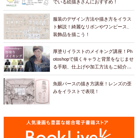
でいる絵描きさんにおすすめ！
服装のデザイン方法や描き方をイラス
ト解説！綺麗なリボンやワンピース、
装飾品を描こう！
厚塗りイラストのメイキング講座！Ph
otoshopで描くキャラと背景をなじませ
る手順、仕上げや加工方法もご紹介し
ます。
魚眼パースの描き方講座！レンズの歪
みをイラストで表現！