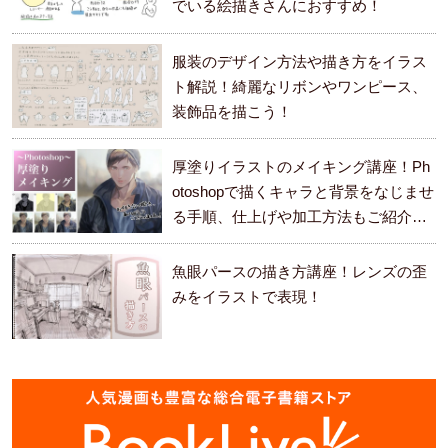
でいる絵描きさんにおすすめ！
服装のデザイン方法や描き方をイラス
ト解説！綺麗なリボンやワンピース、
装飾品を描こう！
厚塗りイラストのメイキング講座！Ph
otoshopで描くキャラと背景をなじませ
る手順、仕上げや加工方法もご紹介し
ます。
魚眼パースの描き方講座！レンズの歪
みをイラストで表現！