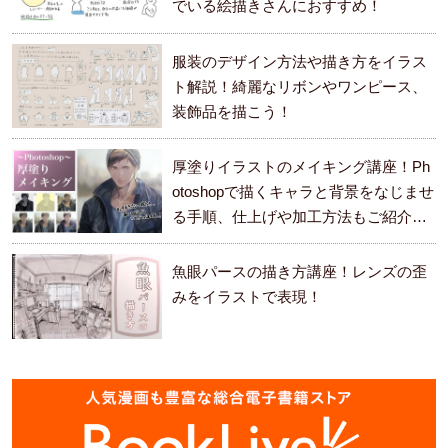
でいる絵描きさんにおすすめ！
服装のデザイン方法や描き方をイラス
ト解説！綺麗なリボンやワンピース、
装飾品を描こう！
厚塗りイラストのメイキング講座！Ph
otoshopで描くキャラと背景をなじませ
る手順、仕上げや加工方法もご紹介し
ます。
魚眼パースの描き方講座！レンズの歪
みをイラストで表現！