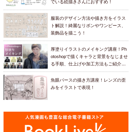
でいる絵描きさんにおすすめ！
服装のデザイン方法や描き方をイラス
ト解説！綺麗なリボンやワンピース、
装飾品を描こう！
厚塗りイラストのメイキング講座！Ph
otoshopで描くキャラと背景をなじませ
る手順、仕上げや加工方法もご紹介し
ます。
魚眼パースの描き方講座！レンズの歪
みをイラストで表現！