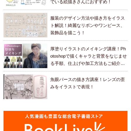
でいる絵描きさんにおすすめ！
服装のデザイン方法や描き方をイラス
ト解説！綺麗なリボンやワンピース、
装飾品を描こう！
厚塗りイラストのメイキング講座！Ph
otoshopで描くキャラと背景をなじませ
る手順、仕上げや加工方法もご紹介し
ます。
魚眼パースの描き方講座！レンズの歪
みをイラストで表現！