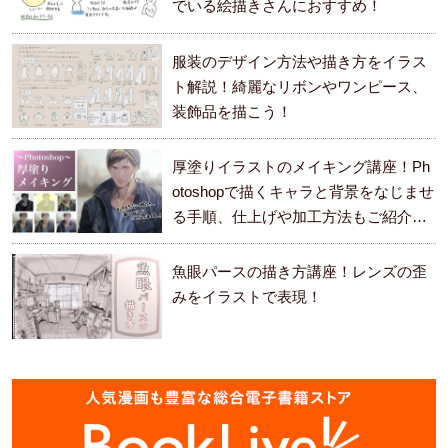
でいる絵描きさんにおすすめ！
服装のデザイン方法や描き方をイラス
ト解説！綺麗なリボンやワンピース、
装飾品を描こう！
厚塗りイラストのメイキング講座！Ph
otoshopで描くキャラと背景をなじませ
る手順、仕上げや加工方法もご紹介し
ます。
魚眼パースの描き方講座！レンズの歪
みをイラストで表現！