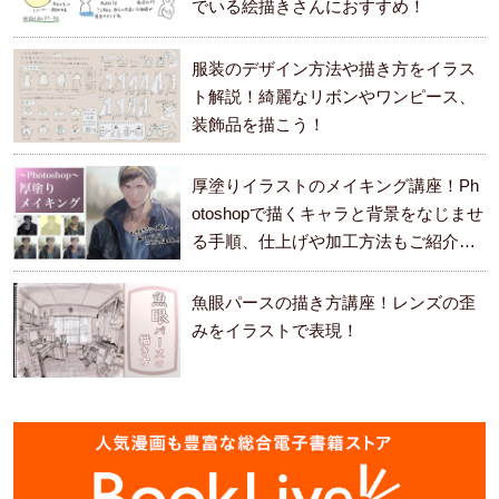
でいる絵描きさんにおすすめ！
服装のデザイン方法や描き方をイラス
ト解説！綺麗なリボンやワンピース、
装飾品を描こう！
厚塗りイラストのメイキング講座！Ph
otoshopで描くキャラと背景をなじませ
る手順、仕上げや加工方法もご紹介し
ます。
魚眼パースの描き方講座！レンズの歪
みをイラストで表現！