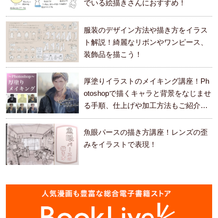
でいる絵描きさんにおすすめ！
服装のデザイン方法や描き方をイラス
ト解説！綺麗なリボンやワンピース、
装飾品を描こう！
厚塗りイラストのメイキング講座！Ph
otoshopで描くキャラと背景をなじませ
る手順、仕上げや加工方法もご紹介し
ます。
魚眼パースの描き方講座！レンズの歪
みをイラストで表現！