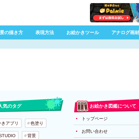
景の描き方
表現方法
お絵かきツール
アナログ画
人気のタグ
お絵かき図鑑について
トップページ
かきアプリ
色塗り
お問い合わせ
 STUDIO
背景