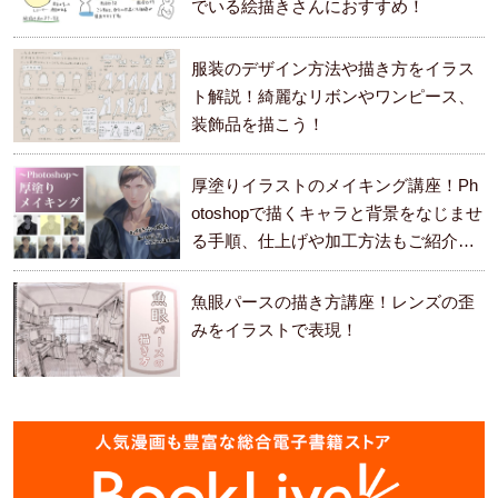
でいる絵描きさんにおすすめ！
服装のデザイン方法や描き方をイラス
ト解説！綺麗なリボンやワンピース、
装飾品を描こう！
厚塗りイラストのメイキング講座！Ph
otoshopで描くキャラと背景をなじませ
る手順、仕上げや加工方法もご紹介し
ます。
魚眼パースの描き方講座！レンズの歪
みをイラストで表現！