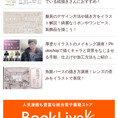
でいる絵描きさんにおすすめ！
服装のデザイン方法や描き方をイラス
ト解説！綺麗なリボンやワンピース、
装飾品を描こう！
厚塗りイラストのメイキング講座！Ph
otoshopで描くキャラと背景をなじませ
る手順、仕上げや加工方法もご紹介し
ます。
魚眼パースの描き方講座！レンズの歪
みをイラストで表現！