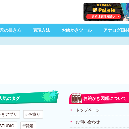
景の描き方
表現方法
お絵かきツール
アナログ画
人気のタグ
お絵かき図鑑について
トップページ
かきアプリ
色塗り
お問い合わせ
 STUDIO
背景