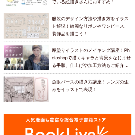
でいる絵描きさんにおすすめ！
服装のデザイン方法や描き方をイラス
ト解説！綺麗なリボンやワンピース、
装飾品を描こう！
厚塗りイラストのメイキング講座！Ph
otoshopで描くキャラと背景をなじませ
る手順、仕上げや加工方法もご紹介し
ます。
魚眼パースの描き方講座！レンズの歪
みをイラストで表現！