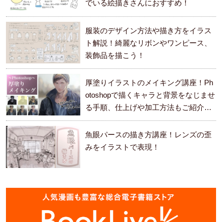
でいる絵描きさんにおすすめ！
服装のデザイン方法や描き方をイラス
ト解説！綺麗なリボンやワンピース、
装飾品を描こう！
厚塗りイラストのメイキング講座！Ph
otoshopで描くキャラと背景をなじませ
る手順、仕上げや加工方法もご紹介し
ます。
魚眼パースの描き方講座！レンズの歪
みをイラストで表現！