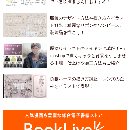
でいる絵描きさんにおすすめ！
服装のデザイン方法や描き方をイラス
ト解説！綺麗なリボンやワンピース、
装飾品を描こう！
厚塗りイラストのメイキング講座！Ph
otoshopで描くキャラと背景をなじませ
る手順、仕上げや加工方法もご紹介し
ます。
魚眼パースの描き方講座！レンズの歪
みをイラストで表現！