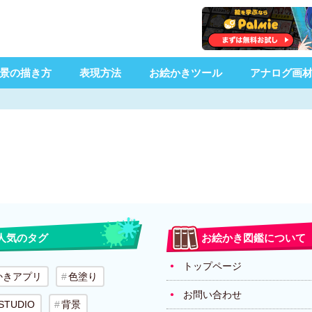
景の描き方
表現方法
お絵かきツール
アナログ画
人気のタグ
お絵かき図鑑について
トップページ
かきアプリ
色塗り
お問い合わせ
 STUDIO
背景