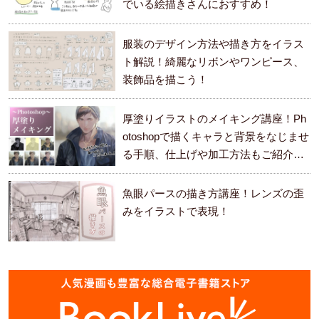
でいる絵描きさんにおすすめ！
服装のデザイン方法や描き方をイラス
ト解説！綺麗なリボンやワンピース、
装飾品を描こう！
厚塗りイラストのメイキング講座！Ph
otoshopで描くキャラと背景をなじませ
る手順、仕上げや加工方法もご紹介し
ます。
魚眼パースの描き方講座！レンズの歪
みをイラストで表現！