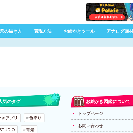
景の描き方
表現方法
お絵かきツール
アナログ画
人気のタグ
お絵かき図鑑について
トップページ
かきアプリ
色塗り
お問い合わせ
 STUDIO
背景