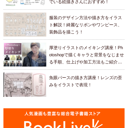
でいる絵描きさんにおすすめ！
服装のデザイン方法や描き方をイラス
ト解説！綺麗なリボンやワンピース、
装飾品を描こう！
厚塗りイラストのメイキング講座！Ph
otoshopで描くキャラと背景をなじませ
る手順、仕上げや加工方法もご紹介し
ます。
魚眼パースの描き方講座！レンズの歪
みをイラストで表現！