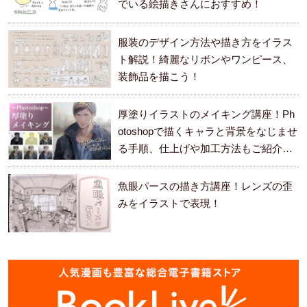
でいる絵描きさんにおすすめ！
服装のデザイン方法や描き方をイラス
ト解説！綺麗なリボンやワンピース、
装飾品を描こう！
厚塗りイラストのメイキング講座！Ph
otoshopで描くキャラと背景をなじませ
る手順、仕上げや加工方法もご紹介し
ます。
魚眼パースの描き方講座！レンズの歪
みをイラストで表現！