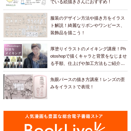
でいる絵描きさんにおすすめ！
服装のデザイン方法や描き方をイラス
ト解説！綺麗なリボンやワンピース、
装飾品を描こう！
厚塗りイラストのメイキング講座！Ph
otoshopで描くキャラと背景をなじませ
る手順、仕上げや加工方法もご紹介し
ます。
魚眼パースの描き方講座！レンズの歪
みをイラストで表現！