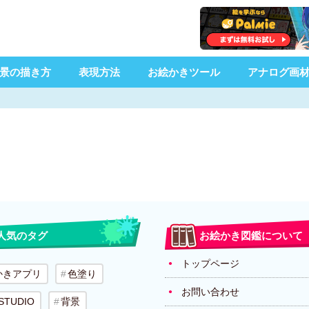
景の描き方
表現方法
お絵かきツール
アナログ画
人気のタグ
お絵かき図鑑について
トップページ
かきアプリ
色塗り
お問い合わせ
 STUDIO
背景