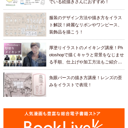
でいる絵描きさんにおすすめ！
服装のデザイン方法や描き方をイラス
ト解説！綺麗なリボンやワンピース、
装飾品を描こう！
厚塗りイラストのメイキング講座！Ph
otoshopで描くキャラと背景をなじませ
る手順、仕上げや加工方法もご紹介し
ます。
魚眼パースの描き方講座！レンズの歪
みをイラストで表現！