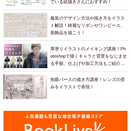
でいる絵描きさんにおすすめ！
服装のデザイン方法や描き方をイラス
ト解説！綺麗なリボンやワンピース、
装飾品を描こう！
厚塗りイラストのメイキング講座！Ph
otoshopで描くキャラと背景をなじませ
る手順、仕上げや加工方法もご紹介し
ます。
魚眼パースの描き方講座！レンズの歪
みをイラストで表現！