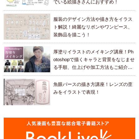
でいる絵描きさんにおすすめ！
服装のデザイン方法や描き方をイラス
ト解説！綺麗なリボンやワンピース、
装飾品を描こう！
厚塗りイラストのメイキング講座！Ph
otoshopで描くキャラと背景をなじませ
る手順、仕上げや加工方法もご紹介し
ます。
魚眼パースの描き方講座！レンズの歪
みをイラストで表現！