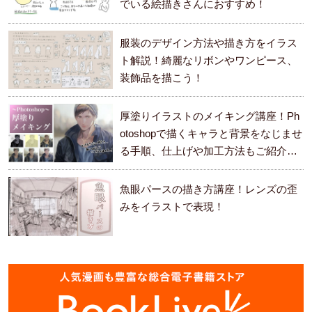
でいる絵描きさんにおすすめ！
服装のデザイン方法や描き方をイラス
ト解説！綺麗なリボンやワンピース、
装飾品を描こう！
厚塗りイラストのメイキング講座！Ph
otoshopで描くキャラと背景をなじませ
る手順、仕上げや加工方法もご紹介し
ます。
魚眼パースの描き方講座！レンズの歪
みをイラストで表現！