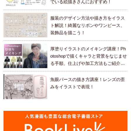
でいる絵描きさんにおすすめ！
服装のデザイン方法や描き方をイラス
ト解説！綺麗なリボンやワンピース、
装飾品を描こう！
厚塗りイラストのメイキング講座！Ph
otoshopで描くキャラと背景をなじませ
る手順、仕上げや加工方法もご紹介し
ます。
魚眼パースの描き方講座！レンズの歪
みをイラストで表現！