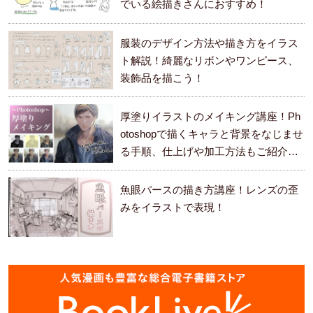
でいる絵描きさんにおすすめ！
服装のデザイン方法や描き方をイラス
ト解説！綺麗なリボンやワンピース、
装飾品を描こう！
厚塗りイラストのメイキング講座！Ph
otoshopで描くキャラと背景をなじませ
る手順、仕上げや加工方法もご紹介し
ます。
魚眼パースの描き方講座！レンズの歪
みをイラストで表現！