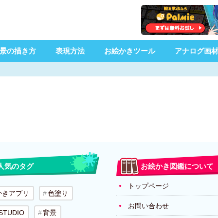
景の描き方
表現方法
お絵かきツール
アナログ画
人気のタグ
お絵かき図鑑について
トップページ
かきアプリ
色塗り
お問い合わせ
 STUDIO
背景