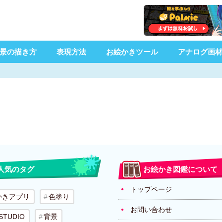
景の描き方
表現方法
お絵かきツール
アナログ画
人気のタグ
お絵かき図鑑について
トップページ
かきアプリ
色塗り
お問い合わせ
 STUDIO
背景