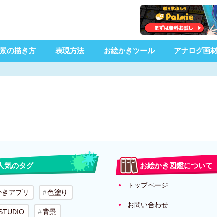
景の描き方
表現方法
お絵かきツール
アナログ画
人気のタグ
お絵かき図鑑について
トップページ
かきアプリ
色塗り
お問い合わせ
 STUDIO
背景