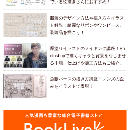
でいる絵描きさんにおすすめ！
服装のデザイン方法や描き方をイラス
ト解説！綺麗なリボンやワンピース、
装飾品を描こう！
厚塗りイラストのメイキング講座！Ph
otoshopで描くキャラと背景をなじませ
る手順、仕上げや加工方法もご紹介し
ます。
魚眼パースの描き方講座！レンズの歪
みをイラストで表現！