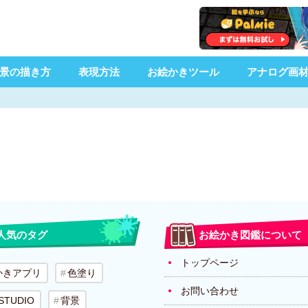
景の描き方
表現方法
お絵かきツール
アナログ画
人気のタグ
お絵かき図鑑について
トップページ
かきアプリ
色塗り
お問い合わせ
 STUDIO
背景