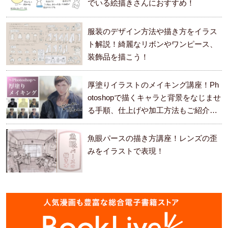
でいる絵描きさんにおすすめ！
服装のデザイン方法や描き方をイラス
ト解説！綺麗なリボンやワンピース、
装飾品を描こう！
厚塗りイラストのメイキング講座！Ph
otoshopで描くキャラと背景をなじませ
る手順、仕上げや加工方法もご紹介し
ます。
魚眼パースの描き方講座！レンズの歪
みをイラストで表現！