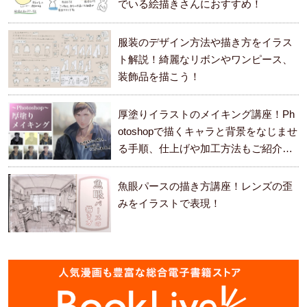
でいる絵描きさんにおすすめ！
服装のデザイン方法や描き方をイラス
ト解説！綺麗なリボンやワンピース、
装飾品を描こう！
厚塗りイラストのメイキング講座！Ph
otoshopで描くキャラと背景をなじませ
る手順、仕上げや加工方法もご紹介し
ます。
魚眼パースの描き方講座！レンズの歪
みをイラストで表現！