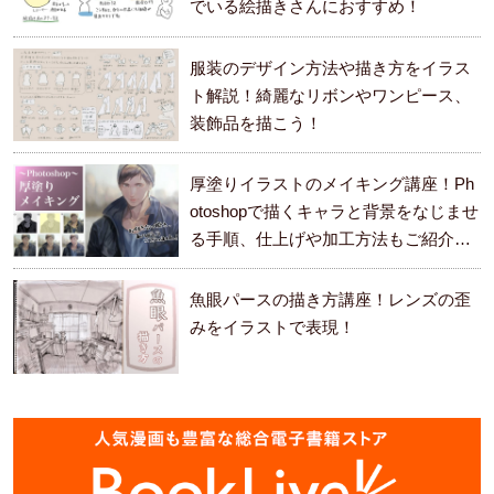
でいる絵描きさんにおすすめ！
服装のデザイン方法や描き方をイラス
ト解説！綺麗なリボンやワンピース、
装飾品を描こう！
厚塗りイラストのメイキング講座！Ph
otoshopで描くキャラと背景をなじませ
る手順、仕上げや加工方法もご紹介し
ます。
魚眼パースの描き方講座！レンズの歪
みをイラストで表現！