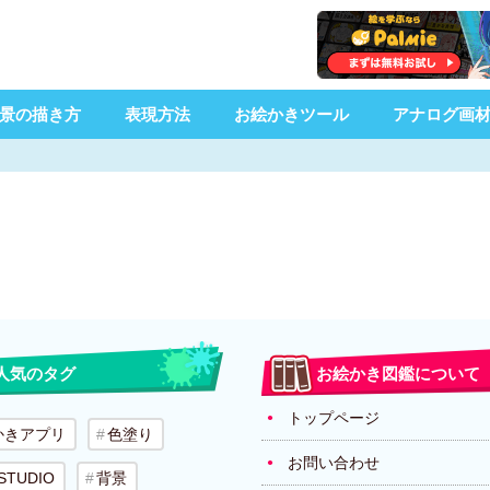
景の描き方
表現方法
お絵かきツール
アナログ画
人気のタグ
お絵かき図鑑について
トップページ
かきアプリ
色塗り
お問い合わせ
 STUDIO
背景