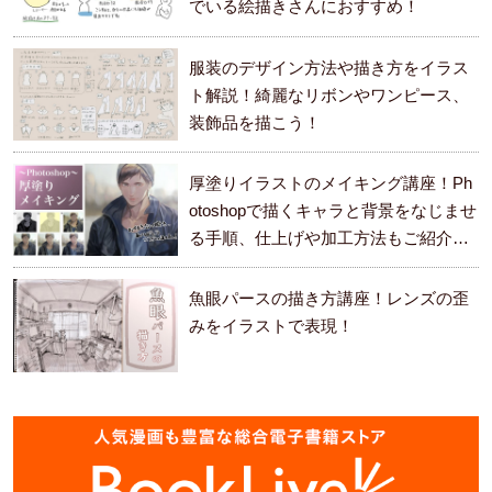
でいる絵描きさんにおすすめ！
服装のデザイン方法や描き方をイラス
ト解説！綺麗なリボンやワンピース、
装飾品を描こう！
厚塗りイラストのメイキング講座！Ph
otoshopで描くキャラと背景をなじませ
る手順、仕上げや加工方法もご紹介し
ます。
魚眼パースの描き方講座！レンズの歪
みをイラストで表現！