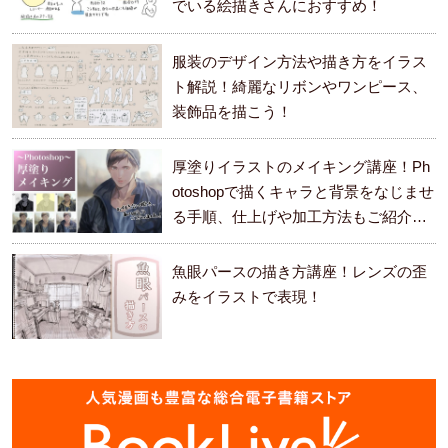
でいる絵描きさんにおすすめ！
服装のデザイン方法や描き方をイラス
ト解説！綺麗なリボンやワンピース、
装飾品を描こう！
厚塗りイラストのメイキング講座！Ph
otoshopで描くキャラと背景をなじませ
る手順、仕上げや加工方法もご紹介し
ます。
魚眼パースの描き方講座！レンズの歪
みをイラストで表現！