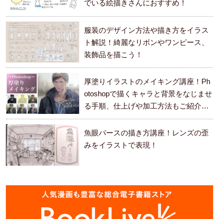
でいる絵描きさんにおすすめ！
服装のデザイン方法や描き方をイラス
ト解説！綺麗なリボンやワンピース、
装飾品を描こう！
厚塗りイラストのメイキング講座！Ph
otoshopで描くキャラと背景をなじませ
る手順、仕上げや加工方法もご紹介し
ます。
魚眼パースの描き方講座！レンズの歪
みをイラストで表現！