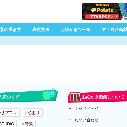
景の描き方
表現方法
お絵かきツール
アナログ画
人気のタグ
お絵かき図鑑について
トップページ
かきアプリ
色塗り
お問い合わせ
 STUDIO
背景