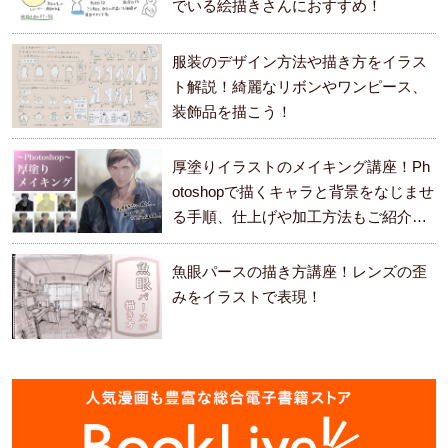
でいる絵描きさんにおすすめ！
服装のデザイン方法や描き方をイラス
ト解説！綺麗なリボンやワンピース、
装飾品を描こう！
厚塗りイラストのメイキング講座！Ph
otoshopで描くキャラと背景をなじませ
る手順、仕上げや加工方法もご紹介し
ます。
魚眼パースの描き方講座！レンズの歪
みをイラストで表現！