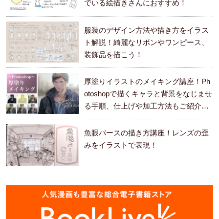
でいる絵描きさんにおすすめ！
服装のデザイン方法や描き方をイラス
ト解説！綺麗なリボンやワンピース、
装飾品を描こう！
厚塗りイラストのメイキング講座！Ph
otoshopで描くキャラと背景をなじませ
る手順、仕上げや加工方法もご紹介し
ます。
魚眼パースの描き方講座！レンズの歪
みをイラストで表現！