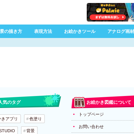
景の描き方
表現方法
お絵かきツール
アナログ画
人気のタグ
お絵かき図鑑について
トップページ
かきアプリ
色塗り
お問い合わせ
 STUDIO
背景