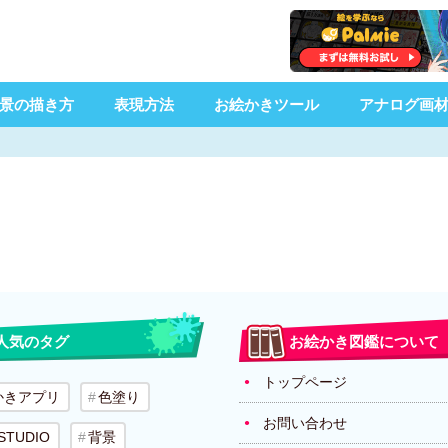
景の描き方
表現方法
お絵かきツール
アナログ画
人気のタグ
お絵かき図鑑について
トップページ
かきアプリ
色塗り
お問い合わせ
 STUDIO
背景