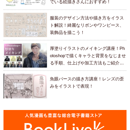
でいる絵描きさんにおすすめ！
服装のデザイン方法や描き方をイラス
ト解説！綺麗なリボンやワンピース、
装飾品を描こう！
厚塗りイラストのメイキング講座！Ph
otoshopで描くキャラと背景をなじませ
る手順、仕上げや加工方法もご紹介し
ます。
魚眼パースの描き方講座！レンズの歪
みをイラストで表現！