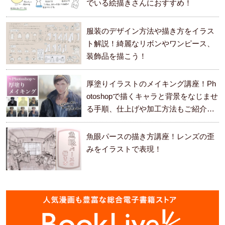
でいる絵描きさんにおすすめ！
服装のデザイン方法や描き方をイラス
ト解説！綺麗なリボンやワンピース、
装飾品を描こう！
厚塗りイラストのメイキング講座！Ph
otoshopで描くキャラと背景をなじませ
る手順、仕上げや加工方法もご紹介し
ます。
魚眼パースの描き方講座！レンズの歪
みをイラストで表現！