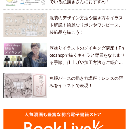
でいる絵描きさんにおすすめ！
服装のデザイン方法や描き方をイラス
ト解説！綺麗なリボンやワンピース、
装飾品を描こう！
厚塗りイラストのメイキング講座！Ph
otoshopで描くキャラと背景をなじませ
る手順、仕上げや加工方法もご紹介し
ます。
魚眼パースの描き方講座！レンズの歪
みをイラストで表現！