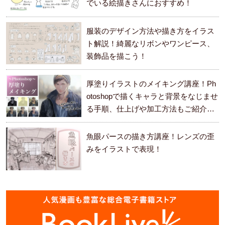
でいる絵描きさんにおすすめ！
服装のデザイン方法や描き方をイラス
ト解説！綺麗なリボンやワンピース、
装飾品を描こう！
厚塗りイラストのメイキング講座！Ph
otoshopで描くキャラと背景をなじませ
る手順、仕上げや加工方法もご紹介し
ます。
魚眼パースの描き方講座！レンズの歪
みをイラストで表現！